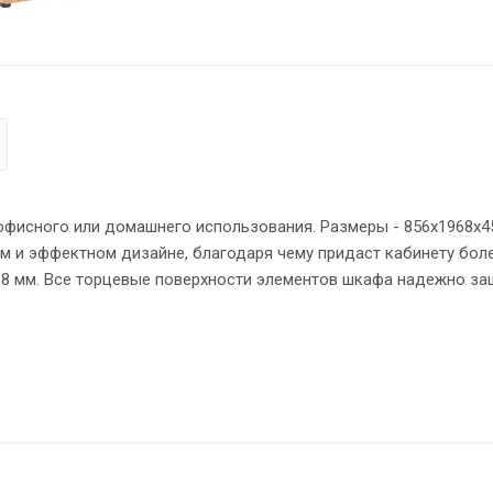
исного или домашнего использования. Размеры - 856х1968х4
м и эффектном дизайне, благодаря чему придаст кабинету бол
38 мм. Все торцевые поверхности элементов шкафа надежно 
сторными полками, две нижние полки закрыты дверцами из ЛД
я долговечные и стильные металлические ручки. Конструкция 
выми стяжками. Регулируемые по высоте опоры обеспечат шк