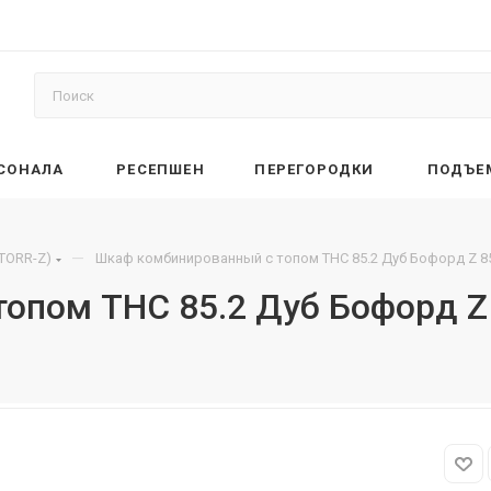
РСОНАЛА
РЕСЕПШЕН
ПЕРЕГОРОДКИ
ПОДЪЕ
—
(TORR-Z)
Шкаф комбинированный с топом THC 85.2 Дуб Бофорд Z 8
опом THC 85.2 Дуб Бофорд Z