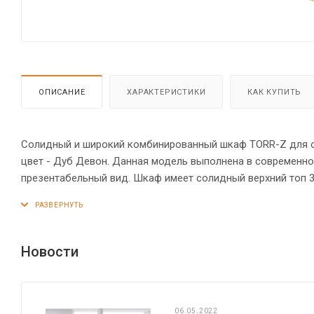
ОПИСАНИЕ
ХАРАКТЕРИСТИКИ
КАК КУПИТЬ
Солидный и широкий комбинированный шкаф TORR-Z для оф
цвет - Дуб Девон. Данная модель выполнена в современно
презентабельный вид. Шкаф имеет солидный верхний топ 
кромкой ПВХ 2 мм. Двустворчатый шкаф оснащенный 5 про
верхние – стеклянными дверцами. На всех дверцах имеютс
оснащена прочными силовыми креплениями – эксцентрико
устойчивость на неровном полу.
Новости
06.05.2022