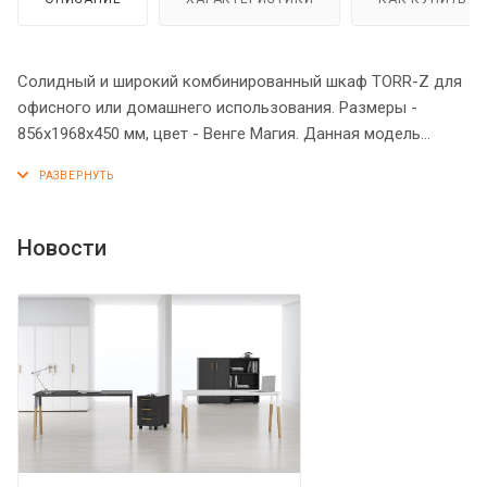
Солидный и широкий комбинированный шкаф TORR-Z для
офисного или домашнего использования. Размеры -
856х1968х450 мм, цвет - Венге Магия. Данная модель
выполнена в современном и эффектном дизайне,
благодаря чему придаст кабинету более презентабельный
вид. Шкаф имеет солидный верхний топ 38 мм. Все
торцевые поверхности элементов шкафа надежно
Новости
защищены кромкой ПВХ 2 мм. Двустворчатый шкаф
оснащенный 5 просторными полками, две нижние полки
закрыты дверцами из ЛДСП, три верхние – стеклянными
дверцами. На всех дверцах имеются долговечные и
стильные металлические ручки. Конструкция шкафа
оснащена прочными силовыми креплениями –
эксцентриковыми стяжками. Регулируемые по высоте
опоры обеспечат шкафу устойчивость на неровном полу.