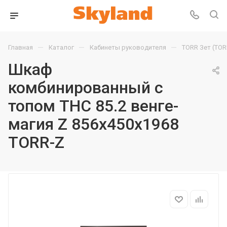
—
—
—
Главная
Каталог
Кабинеты руководителя
TORR Зет (TOR
Шкаф
комбинированный с
топом THC 85.2 венге-
магия Z 856х450х1968
TORR-Z