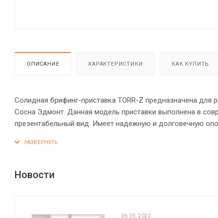
ОПИСАНИЕ
ХАРАКТЕРИСТИКИ
КАК КУПИТЬ
Солидная брифинг-приставка TORR-Z предназначена для ра
Сосна Эдмонт. Данная модель приставки выполнена в сов
презентабельный вид. Имеет надежную и долговечную опо
столешница 38 мм. Все торцевые поверхности элементов 
рассчитана на фронтальную и боковую установку. Регулиру
Новости
06.05.2022