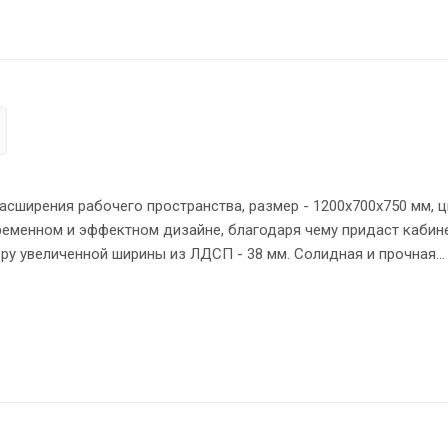
сширения рабочего пространства, размер - 1200х700х750 мм, ц
ременном и эффектном дизайне, благодаря чему придаст кабин
ру увеличенной ширины из ЛДСП - 38 мм. Солидная и прочная
приставки надежно защищены кромкой ПВХ 2 мм. Брифинг-прис
емая опора обеспечит приставке устойчивость на неровном пол