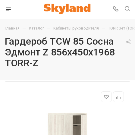
—
—
—
Главная
Каталог
Кабинеты руководителя
TORR Зет (TOR
Гардероб TCW 85 Сосна
Эдмонт Z 856х450х1968
TORR-Z