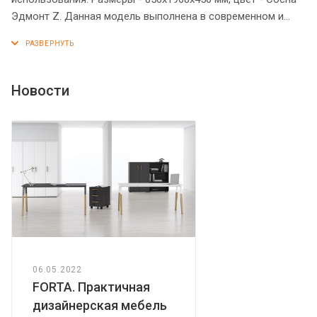
Эдмонт Z. Данная модель выполнена в современном и
эффектном дизайне, благодаря чему придаст кабинету
более презентабельный вид. Гардероб имеет солидный
верхний топ 38 мм. Все торцевые поверхности элементов
гардероба надежно защищены кромкой ПВХ 2 мм. Данный
Новости
гардероб закрывается дверцами из ЛДСП под цвет
конструкции. На дверцах установлены долговечные и
стильные металлические ручки. Он оснащен 2
выдвижными штангами и 2 полочками, которые
расположены сверху и снизу. Конструкция гардероба
оснащена прочными силовыми креплениями –
эксцентриковыми стяжками. Регулируемые по высоте
опоры обеспечат гардеробу устойчивость на неровном
полу.
06.05.2022
FORTA. Практичная
дизайнерская мебель