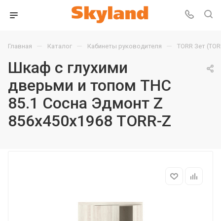
—
—
—
Главная
Каталог
Кабинеты руководителя
TORR Зет (TOR
Шкаф с глухими
дверьми и топом THC
85.1 Сосна Эдмонт Z
856х450х1968 TORR-Z