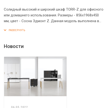
Солидный высокий и широкий шкаф TORR-Z для офисного
или домашнего использования. Размеры - 856х1968х450
мм, цвет - Сосна Эдмонт Z. Данная модель выполнена в
современном и эффектном дизайне, благодаря чему
придаст кабинету более презентабельный вид. Шкаф
имеет прочный и долговечный верхний топ 38 мм. Все
торцевые поверхности элементов шкафа надежно
Новости
защищены кромкой ПВХ 2 мм. Двустворчатый шкаф
оснащенный 5 просторными полками, которые
закрываются дверцами из ЛДСП. На всех дверцах
имеются долговечные и стильные металлические ручки.
Конструкция шкафа оснащена прочными силовыми
креплениями – эксцентриковыми стяжками. Регулируемые
по высоте опоры обеспечат шкафу устойчивость на
неровном полу.
06.05.2022