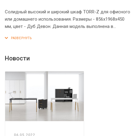
Солидный высокий и широкий шкаф TORR-Z для офисного
или домашнего использования. Размеры - 856х1968х450
мм, цвет - Дуб Девон. Данная модель выполнена в
современном и эффектном дизайне, благодаря чему
придаст кабинету более презентабельный вид. Шкаф
имеет прочный и долговечный верхний топ 38 мм. Все
торцевые поверхности элементов шкафа надежно
Новости
защищены кромкой ПВХ 2 мм. Двустворчатый шкаф
оснащенный 5 просторными полками, которые
закрываются дверцами из ЛДСП. На всех дверцах
имеются долговечные и стильные металлические ручки.
Конструкция шкафа оснащена прочными силовыми
креплениями – эксцентриковыми стяжками. Регулируемые
по высоте опоры обеспечат шкафу устойчивость на
неровном полу.
06.05.2022