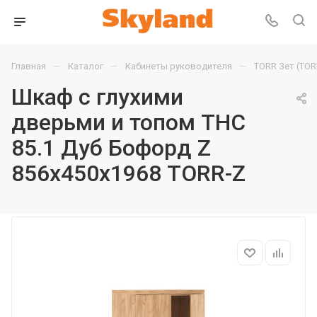
—
—
—
Главная
Каталог
Кабинеты руководителя
TORR Зет (TOR
Шкаф с глухими
дверьми и топом THC
85.1 Дуб Бофорд Z
856х450х1968 TORR-Z