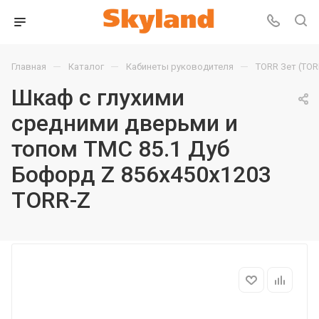
—
—
—
Главная
Каталог
Кабинеты руководителя
TORR Зет (TOR
Шкаф с глухими
средними дверьми и
топом TMC 85.1 Дуб
Бофорд Z 856х450х1203
TORR-Z