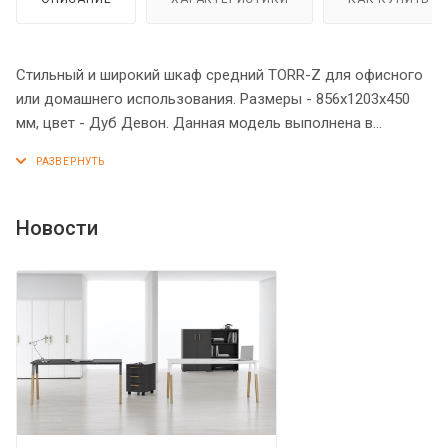
Стильный и широкий шкаф средний TORR-Z для офисного
или домашнего использования. Размеры - 856х1203х450
мм, цвет - Дуб Девон. Данная модель выполнена в
современном и эффектном дизайне, благодаря чему
придаст кабинету более презентабельный вид. Шкаф
имеет солидный и надежный верхний топ 38 мм. Все
торцевые поверхности элементов шкафа надежно
Новости
защищены кромкой ПВХ 2 мм. Двустворчатый шкаф
оснащен 3 полками, которые закрыты дверцами из ЛДСП.
На дверцах установлены долговечные и стильные
металлические ручки. Конструкция шкафа оснащена
прочными силовыми креплениями – эксцентриковыми
стяжками. Регулируемые по высоте опоры обеспечат
шкафу устойчивость на неровном полу.