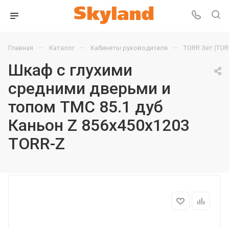
—
—
—
Главная
Каталог
Кабинеты руководителя
TORR Зет (TOR
Шкаф с глухими
средними дверьми и
топом TMC 85.1 дуб
Каньон Z 856х450х1203
TORR-Z