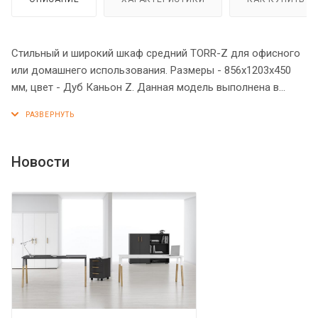
Стильный и широкий шкаф средний TORR-Z для офисного
или домашнего использования. Размеры - 856х1203х450
мм, цвет - Дуб Каньон Z. Данная модель выполнена в
современном и эффектном дизайне, благодаря чему
придаст кабинету более презентабельный вид. Шкаф
имеет солидный и надежный верхний топ 38 мм. Все
торцевые поверхности элементов шкафа надежно
Новости
защищены кромкой ПВХ 2 мм. Двустворчатый шкаф
оснащен 3 полками, которые закрыты дверцами из ЛДСП.
На дверцах установлены долговечные и стильные
металлические ручки. Конструкция шкафа оснащена
прочными силовыми креплениями – эксцентриковыми
стяжками. Регулируемые по высоте опоры обеспечат
шкафу устойчивость на неровном полу.