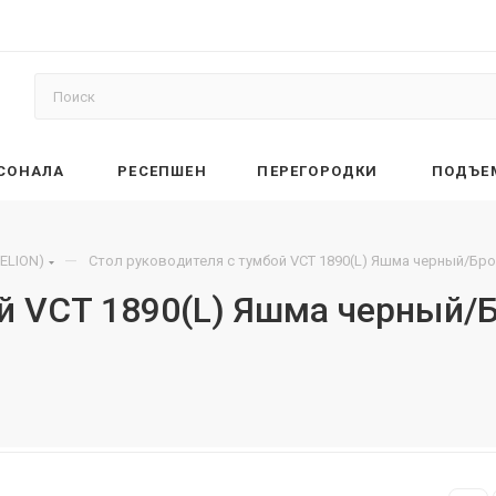
РСОНАЛА
РЕСЕПШЕН
ПЕРЕГОРОДКИ
ПОДЪЕ
—
ELION)
Стол руководителя с тумбой VCT 1890(L) Яшма черный/Бро
ой VCT 1890(L) Яшма черный/