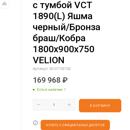
с тумбой VCT
1890(L) Яшма
черный/Бронза
браш/Кобра
1800х900х750
VELION
Артикул:
00-07192102
169 968
₽
Есть в наличии
: 1
В КОРЗИНУ
КУПИТЬ У ОФИЦИАЛЬНЫХ ДИЛЕРОВ