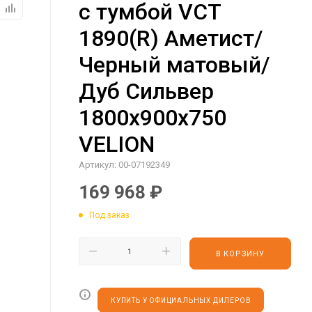
с тумбой VCT
1890(R) Аметист/
Черный матовый/
Дуб Сильвер
1800х900х750
VELION
Артикул:
00-07192349
169 968
₽
Под заказ
В КОРЗИНУ
КУПИТЬ У ОФИЦИАЛЬНЫХ ДИЛЕРОВ