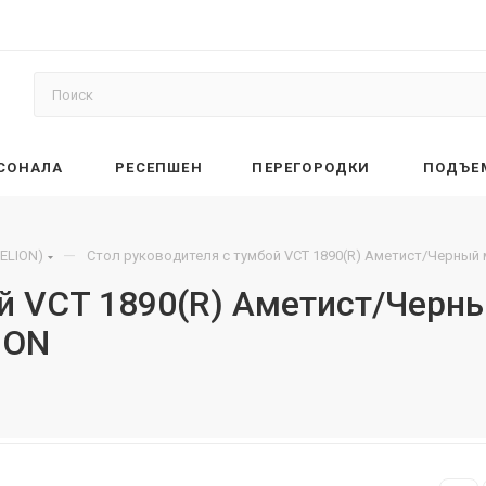
РСОНАЛА
РЕСЕПШЕН
ПЕРЕГОРОДКИ
ПОДЪЕ
—
ELION)
Стол руководителя с тумбой VCT 1890(R) Аметист/Черный
ой VCT 1890(R) Аметист/Чер
ION