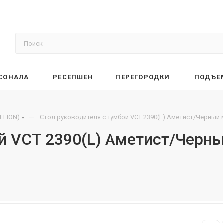
РСОНАЛА
РЕСЕПШЕН
ПЕРЕГОРОДКИ
ПОДЪЕ
—
ELION)
Стол руководителя с тумбой VCT 2390(L) Аметист/Черный
ой VCT 2390(L) Аметист/Черн