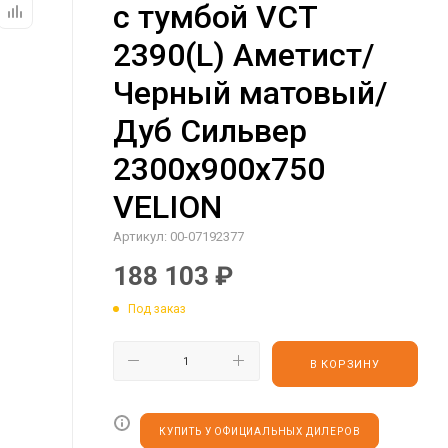
с тумбой VCT
2390(L) Аметист/
Черный матовый/
Дуб Сильвер
2300х900х750
VELION
Артикул:
00-07192377
188 103
₽
Под заказ
В КОРЗИНУ
КУПИТЬ У ОФИЦИАЛЬНЫХ ДИЛЕРОВ