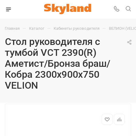
—
—
—
Главная
Каталог
Кабинеты руководителя
ВЕЛИОН (VELI
Стол руководителя с
тумбой VCT 2390(R)
Аметист/Бронза браш/
Кобра 2300х900х750
VELION