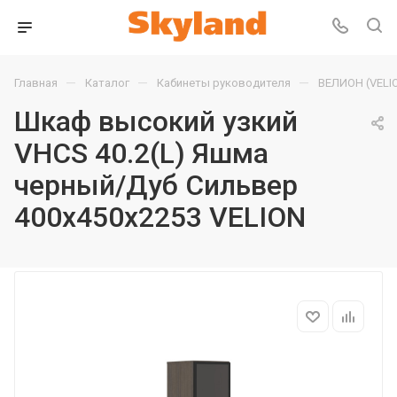
—
—
—
Главная
Каталог
Кабинеты руководителя
ВЕЛИОН (VELI
Шкаф высокий узкий
VHCS 40.2(L) Яшма
черный/Дуб Сильвер
400х450х2253 VELION