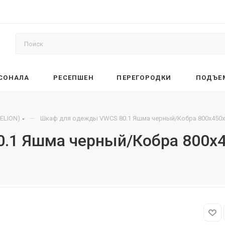
РСОНАЛА
РЕСЕПШЕН
ПЕРЕГОРОДКИ
ПОДЪЕ
—
ELION)
Шкаф для одежды VWCS 80.1 Яшма черный/Кобра 800х450х
.1 Яшма черный/Кобра 800х4