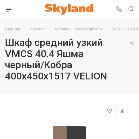
—
—
—
Главная
Каталог
Кабинеты руководителя
ВЕЛИОН (VELI
Шкаф средний узкий
VMCS 40.4 Яшма
черный/Кобра
400х450х1517 VELION