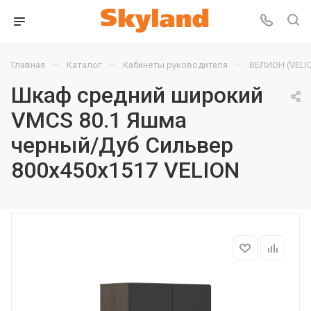
—
—
—
Главная
Каталог
Кабинеты руководителя
ВЕЛИОН (VELI
Шкаф средний широкий
VMCS 80.1 Яшма
черный/Дуб Сильвер
800х450х1517 VELION