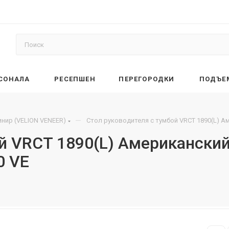
РСОНАЛА
РЕСЕПШЕН
ПЕРЕГОРОДКИ
ПОДЪЕ
—
нир (VELION VENEER)
Стол руководителя с тумбой VRCT 1890(L) 
ой VRCT 1890(L) Американски
0 VE