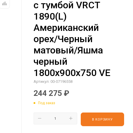
с тумбой VRCT
1890(L)
Американский
орех/Черный
матовый/Яшма
черный
1800х900х750 VE
Артикул:
00-07196558
244 275
₽
Под заказ
В КОРЗИНУ