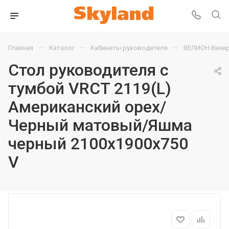
—
—
—
Главная
Каталог
Кабинеты руководителя
ВЕЛИОН Винир
Стол руководителя с
тумбой VRCT 2119(L)
Американский орех/
Черный матовый/Яшма
черный 2100х1900х750
V