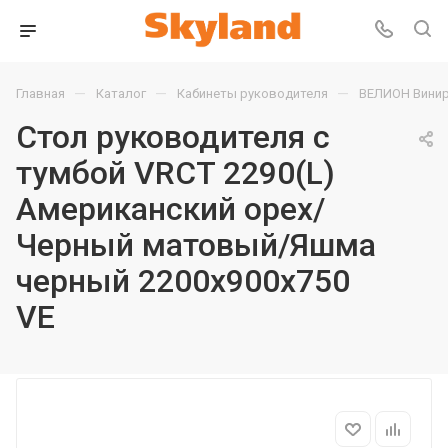
—
—
—
Главная
Каталог
Кабинеты руководителя
ВЕЛИОН Винир
Стол руководителя с
тумбой VRCT 2290(L)
Американский орех/
Черный матовый/Яшма
черный 2200х900х750
VE