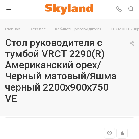
—
—
—
Главная
Каталог
Кабинеты руководителя
ВЕЛИОН Винир
Стол руководителя с
тумбой VRCT 2290(R)
Американский орех/
Черный матовый/Яшма
черный 2200х900х750
VE