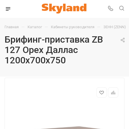
—
—
—
Главная
Каталог
Кабинеты руководителя
ЗЕНН (ZENN)
Брифинг-приставка ZB
127 Орех Даллас
1200х700х750