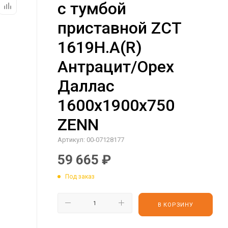
с тумбой
приставной ZCT
1619H.A(R)
Антрацит/Орех
Даллас
1600х1900х750
ZENN
Артикул:
00-07128177
59 665
₽
Под заказ
В КОРЗИНУ