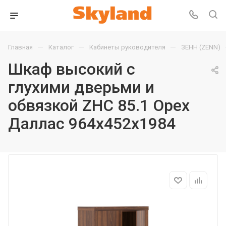
—
—
—
Главная
Каталог
Кабинеты руководителя
ЗЕНН (ZENN)
Шкаф высокий с
глухими дверьми и
обвязкой ZHC 85.1 Орех
Даллас 964х452х1984