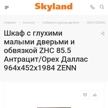
—
—
—
Главная
Каталог
Кабинеты руководителя
ЗЕНН (ZENN)
Шкаф с глухими
малыми дверьми и
обвязкой ZHC 85.5
Антрацит/Орех Даллас
964х452х1984 ZENN