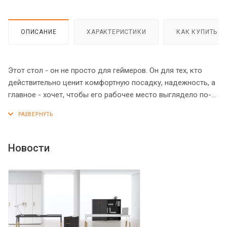
ОПИСАНИЕ
ХАРАКТЕРИСТИКИ
КАК КУПИТЬ
Этот стол - он не просто для геймеров. Он для тех, кто
действительно ценит комфортную посадку, надежность, а
главное - хочет, чтобы его рабочее место выглядело по-
особенному. Стильно. Эффектно. Чтобы за него хотелось
возвращаться снова и снова. Да, STG 1385 именно такой.
Современный дизайн "ломаных линий", эффектная синяя
кромка и потрясающая надежность. А еще - он может
Новости
становиться выше или ниже: 686 мм - для людей ростом от
120 см, или просто для низкой посадки; 750 мм -
нормальная высота; 814 мм - для высоких людей. Все -
для вашего комфорта и удовольствия!