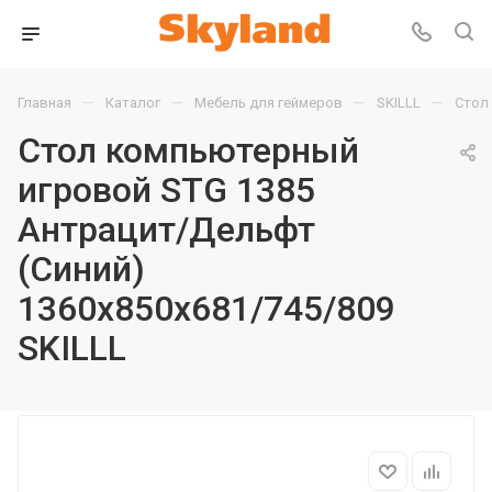
—
—
—
—
Главная
Каталог
Мебель для геймеров
SKILLL
Стол 
Стол компьютерный
игровой STG 1385
Антрацит/Дельфт
(Синий)
1360х850х681/745/809
SKILLL