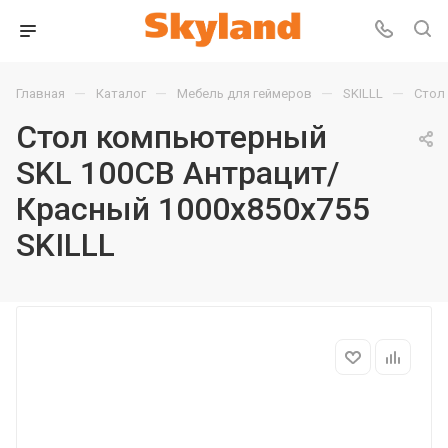
—
—
—
—
Главная
Каталог
Мебель для геймеров
SKILLL
Стол
Стол компьютерный
SKL 100CB Антрацит/
Красный 1000х850х755
SKILLL