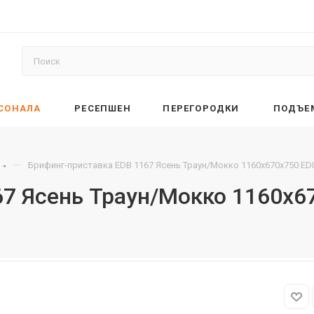
РСОНАЛА
РЕСЕПШЕН
ПЕРЕГОРОДКИ
ПОДЪЕ
—
Брифинг-приставка EDB 1167 Ясень Траун/Мокко 1160х670х750 ED
7 Ясень Траун/Мокко 1160х6