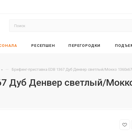
РСОНАЛА
РЕСЕПШЕН
ПЕРЕГОРОДКИ
ПОДЪЕ
—
Брифинг-приставка EDB 1367 Дуб Денвер светлый/Мокко 1360х67
67 Дуб Денвер светлый/Мокко