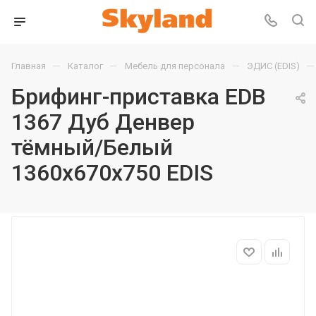
—
—
—
—
Главная
Каталог
Мебель для персонала
ЭДИС (EDIS)
Брифинг-приставка EDB
1367 Дуб Денвер
тёмный/Белый
1360х670х750 EDIS