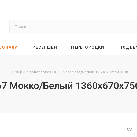
РСОНАЛА
РЕСЕПШЕН
ПЕРЕГОРОДКИ
ПОДЪЕ
—
Брифинг-приставка EDB 1367 Мокко/Белый 1360х670х750 EDIS
67 Мокко/Белый 1360х670х75