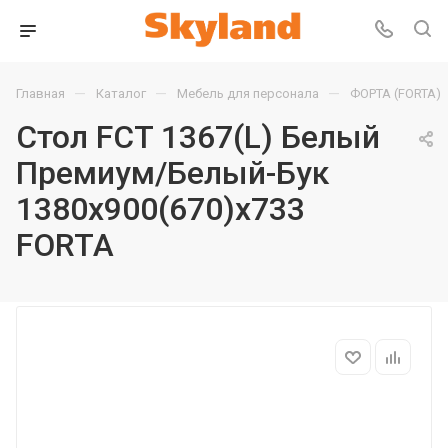
—
—
—
Главная
Каталог
Мебель для персонала
ФОРТА (FORTA)
Стол FCT 1367(L) Белый
Премиум/Белый-Бук
1380х900(670)х733
FORTA