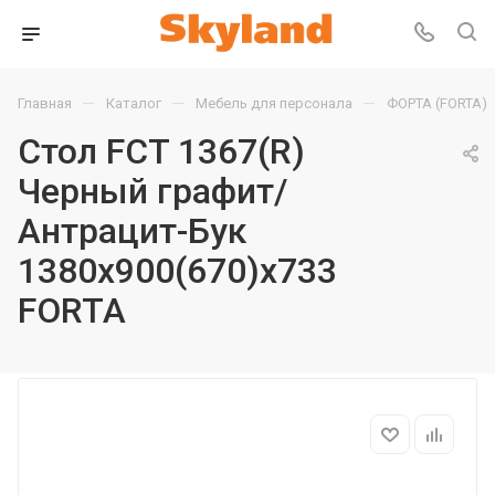
—
—
—
Главная
Каталог
Мебель для персонала
ФОРТА (FORTA)
Стол FCT 1367(R)
Черный графит/
Антрацит-Бук
1380х900(670)х733
FORTA