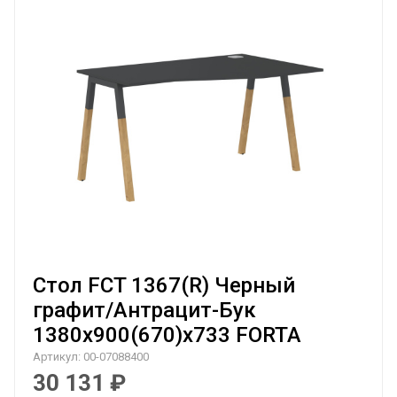
Стол FCT 1367(R) Черный
графит/Антрацит-Бук
1380х900(670)х733 FORTA
Артикул:
00-07088400
30 131
₽