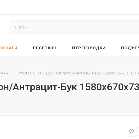
РСОНАЛА
РЕСЕПШЕН
ПЕРЕГОРОДКИ
ПОДЪЕ
—
TA)
Стол FST 1567 Дуб Гамильтон/Антрацит-Бук 1580х670х733 FORT
тон/Антрацит-Бук 1580х670х7