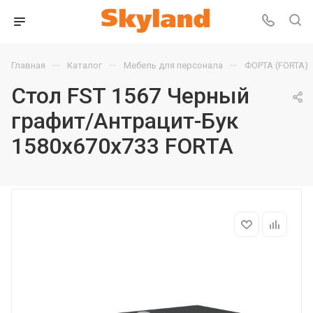
—
—
—
Главная
Каталог
Мебель для персонала
ФОРТА (FORTA)
Стол FST 1567 Черный
графит/Антрацит-Бук
1580х670х733 FORTA