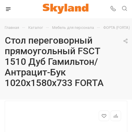
—
—
—
Главная
Каталог
Мебель для персонала
ФОРТА (FORTA)
Стол переговорный
прямоугольный FSCT
1510 Дуб Гамильтон/
Антрацит-Бук
1020х1580х733 FORTA