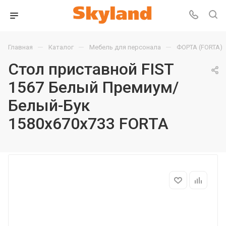
—
—
—
Главная
Каталог
Мебель для персонала
ФОРТА (FORTA)
Стол приставной FIST
1567 Белый Премиум/
Белый-Бук
1580х670х733 FORTA