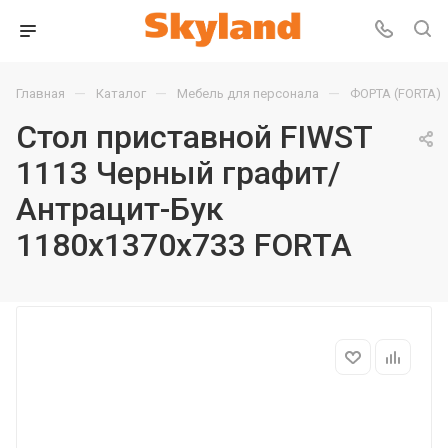
—
—
—
Главная
Каталог
Мебель для персонала
ФОРТА (FORTA)
Стол приставной FIWST
1113 Черный графит/
Антрацит-Бук
1180х1370х733 FORTA