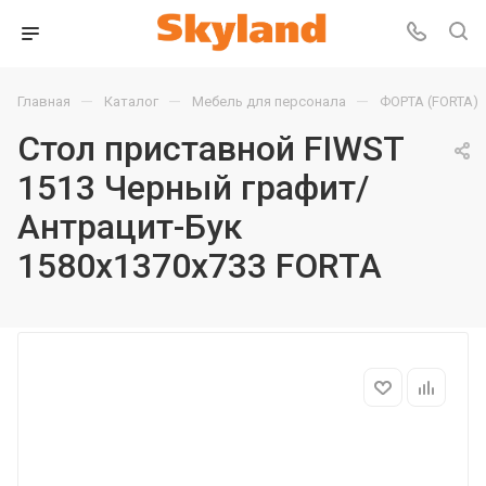
—
—
—
Главная
Каталог
Мебель для персонала
ФОРТА (FORTA)
Стол приставной FIWST
1513 Черный графит/
Антрацит-Бук
1580х1370х733 FORTA