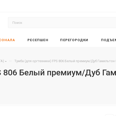
РСОНАЛА
РЕСЕПШЕН
ПЕРЕГОРОДКИ
ПОДЪЕ
—
TA)
Тумба (для оргтехники) FPS 806 Белый премиум/Дуб Гамильтон
PS 806 Белый премиум/Дуб Га