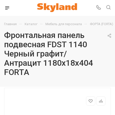
—
—
—
Главная
Каталог
Мебель для персонала
ФОРТА (FORTA)
Фронтальная панель
подвесная FDST 1140
Черный графит/
Антрацит 1180х18х404
FORTA