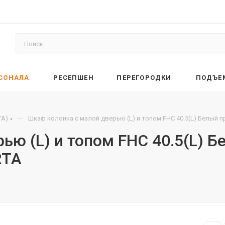
РСОНАЛА
РЕСЕПШЕН
ПЕРЕГОРОДКИ
ПОДЪЕ
—
TA)
Шкаф колонка с малой дверью (L) и топом FHC 40.5(L) Белый 
ью (L) и топом FHC 40.5(L)
RTA