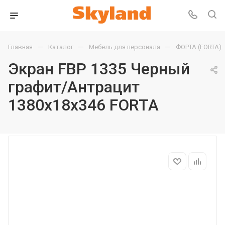
—
—
—
Главная
Каталог
Мебель для персонала
ФОРТА (FORTA)
Экран FBP 1335 Черный
графит/Антрацит
1380х18х346 FORTA