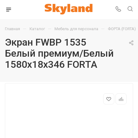
—
—
—
Главная
Каталог
Мебель для персонала
ФОРТА (FORTA)
Экран FWBP 1535
Белый премиум/Белый
1580х18х346 FORTA