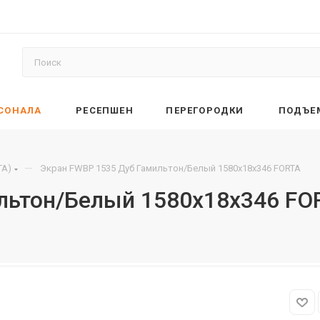
РСОНАЛА
РЕСЕПШЕН
ПЕРЕГОРОДКИ
ПОДЪЕ
—
TA)
Экран FWBP 1535 Дуб Гамильтон/Белый 1580х18х346 FORTA
льтон/Белый 1580х18х346 FO