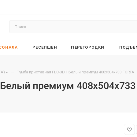
РСОНАЛА
РЕСЕПШЕН
ПЕРЕГОРОДКИ
ПОДЪЕ
—
TA)
Тумба приставная FLC-3D.1 Белый премиум 408х504х733 FORTA
1 Белый премиум 408х504х73