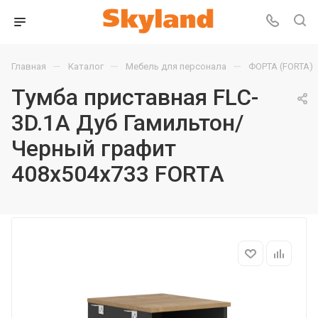
—
—
—
Главная
Каталог
Мебель для персонала
ФОРТА (FORTA)
Тумба приставная FLC-
3D.1A Дуб Гамильтон/
Черный графит
408х504х733 FORTA