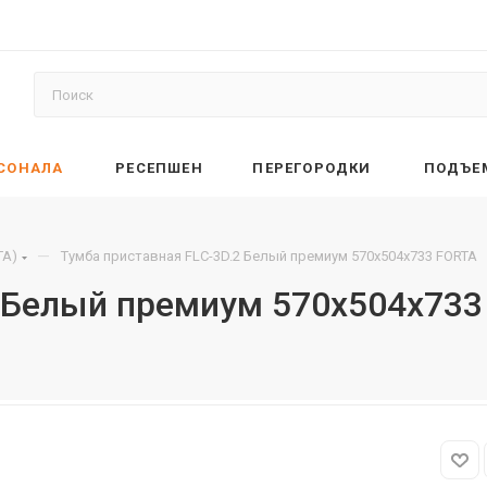
РСОНАЛА
РЕСЕПШЕН
ПЕРЕГОРОДКИ
ПОДЪЕ
—
TA)
Тумба приставная FLC-3D.2 Белый премиум 570х504х733 FORTA
2 Белый премиум 570х504х73