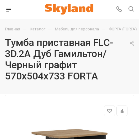
—
—
—
Главная
Каталог
Мебель для персонала
ФОРТА (FORTA)
Тумба приставная FLC-
3D.2A Дуб Гамильтон/
Черный графит
570х504х733 FORTA