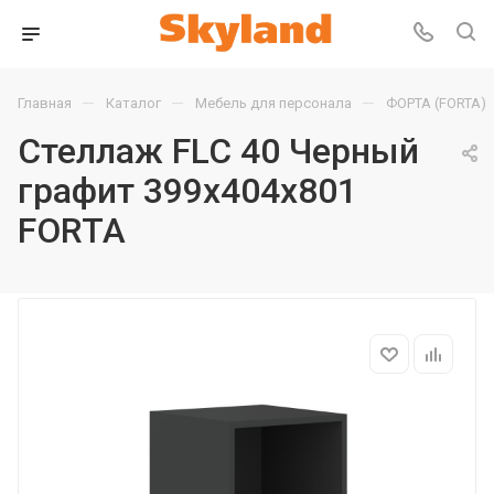
—
—
—
Главная
Каталог
Мебель для персонала
ФОРТА (FORTA)
Стеллаж FLC 40 Черный
графит 399х404х801
FORTA