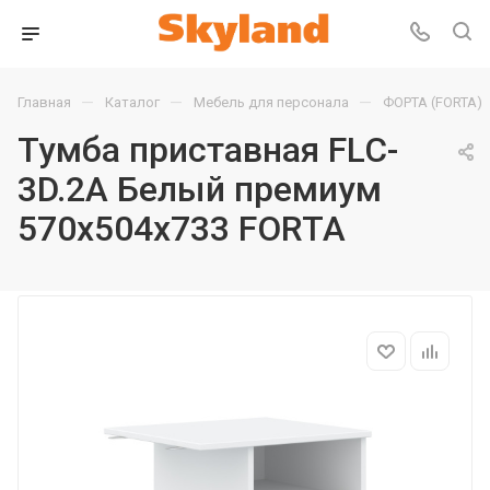
—
—
—
Главная
Каталог
Мебель для персонала
ФОРТА (FORTA)
Тумба приставная FLC-
3D.2A Белый премиум
570х504х733 FORTA